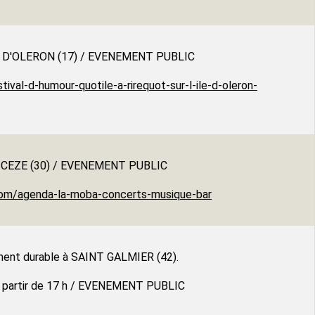
L'ILE D'OLERON (17) / EVENEMENT PUBLIC
tival-d-humour-quotile-a-rirequot-sur-l-ile-d-oleron-
 CEZE (30) / EVENEMENT PUBLIC
com/agenda-la-moba-concerts-musique-bar
ent durable à SAINT GALMIER (42).
à partir de 17 h / EVENEMENT PUBLIC