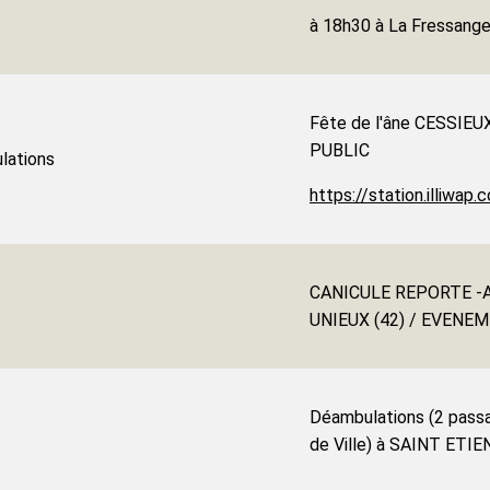
à 18h30 à La Fressan
Fête de l'âne CESSIEU
PUBLIC
lations
https://station.illiwa
CANICULE REPORTE -Att
UNIEUX (42) / EVENE
Déambulations (2 passa
de Ville) à SAINT ET