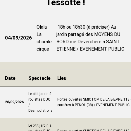
Tessotte !
Olala
18h ou 18h30 (à préciser) Au
La
jardin partagé des MOYENS DU
04/09/2026
chorale
BORD rue Déverchère à SAINT
cirque
ETIENNE / EVENEMENT PUBLIC
Date
Spectacle
Lieu
Le p'tit jardin à
roulettes DUO
Portes ouvertes SMICTOM DE LA BIEVRE 113 
26/09/2026
/
carrières à PENOL (38) / EVENEMENT PUBLIC
Déambulations
Le p'tit jardin à