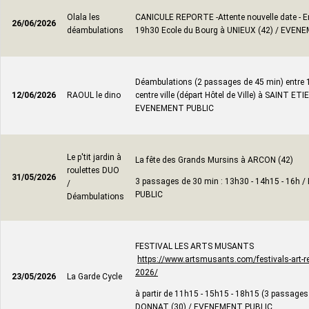
Olala les
CANICULE REPORTE -Attente nouvelle date - En
26/06/2026
déambulations
19h30 Ecole du Bourg à UNIEUX (42) / EVEN
Déambulations (2 passages de 45 min) entre 
12/06/2026
RAOUL le dino
centre ville (départ Hôtel de Ville) à SAINT ETI
EVENEMENT PUBLIC
Le p'tit jardin à
La fête des Grands Mursins à ARCON (42)
roulettes DUO
31/05/2026
3 passages de 30 min : 13h30 - 14h15 - 16h
/
PUBLIC
Déambulations
FESTIVAL LES ARTS MUSANTS
https://www.artsmusants.com/festivals-art-re
2026/
23/05/2026
La Garde Cycle
à partir de 11h15 - 15h15 - 18h15 (3 passages
DONNAT (30) / EVENEMENT PUBLIC