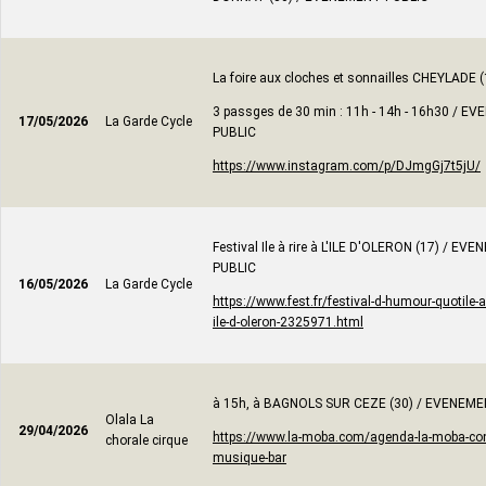
La foire aux cloches et sonnailles CHEYLADE (
3 passges de 30 min : 11h - 14h - 16h30 / 
17/05/2026
La Garde Cycle
PUBLIC
https://www.instagram.com/p/DJmgGj7t5jU/
Festival Ile à rire à L'ILE D'OLERON (17) / E
PUBLIC
16/05/2026
La Garde Cycle
https://www.fest.fr/festival-d-humour-quotile-a-
ile-d-oleron-2325971.html
à 15h, à BAGNOLS SUR CEZE (30) / EVENEM
Olala La
29/04/2026
https://www.la-moba.com/agenda-la-moba-con
chorale cirque
musique-bar