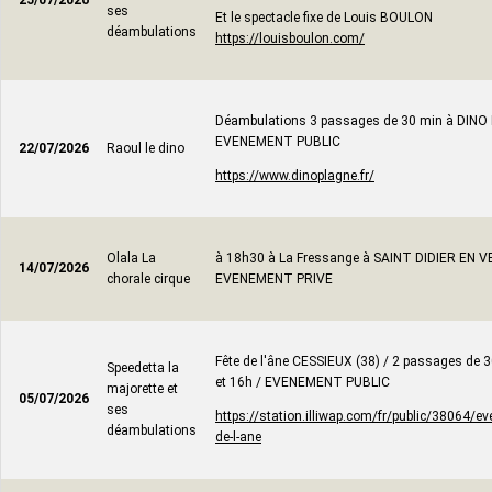
25/07/2026
ses
Et le spectacle fixe de Louis BOULON
déambulations
https://louisboulon.com/
Déambulations 3 passages de 30 min à DINO 
EVENEMENT PUBLIC
22/07/2026
Raoul le dino
https://www.dinoplagne.fr/
Olala La
à 18h30 à La Fressange à SAINT DIDIER EN VE
14/07/2026
chorale cirque
EVENEMENT PRIVE
Fête de l'âne CESSIEUX (38) / 2 passages de 
Speedetta la
et 16h / EVENEMENT PUBLIC
majorette et
05/07/2026
ses
https://station.illiwap.com/fr/public/38064/e
déambulations
de-l-ane