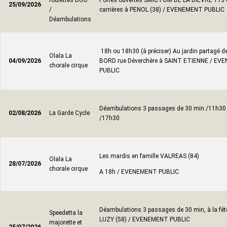
roulettes DUO
Portes ouvertes SMICTOM DE LA BIEVRE 113 
25/09/2026
/
carrières à PENOL (38) / EVENEMENT PUBLIC
Déambulations
18h ou 18h30 (à préciser) Au jardin partagé
Olala La
04/09/2026
BORD rue Déverchère à SAINT ETIENNE / E
chorale cirque
PUBLIC
Déambulations 3 passages de 30 min /11h30
02/08/2026
La Garde Cycle
/17h30
Les mardis en famille VALREAS (84)
Olala La
28/07/2026
chorale cirque
A 18h / EVENEMENT PUBLIC
Déambulations 3 passages de 30 min, à la fête
Speedetta la
LUZY (58) / EVENEMENT PUBLIC
majorette et