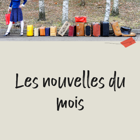
Les nouvelles du
mois