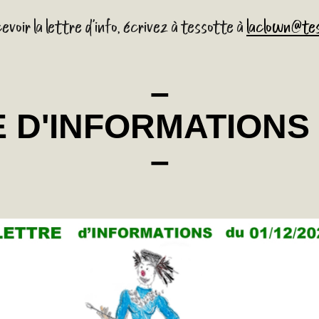
evoir la lettre d'info, écrivez à tessotte à
laclown@tes
–
 D'INFORMATIONS 0
–