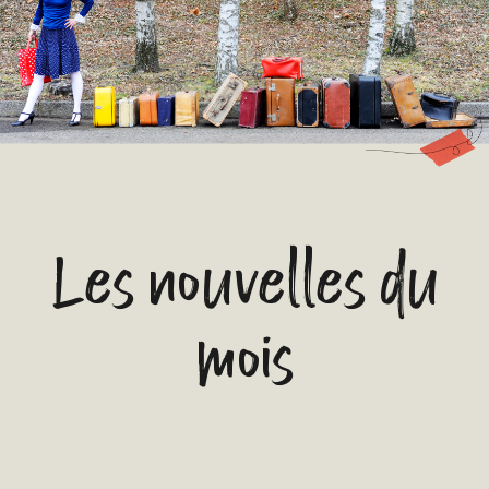
Les nouvelles du
mois