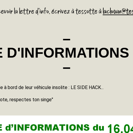
evoir la lettre d'info, écrivez à tessotte à
laclown@tes
–
 D'INFORMATIONS 1
–
à bord de leur véhicule insolite : LE SIDE HACK...
lote, respectes ton singe"