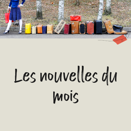
Les nouvelles du
mois